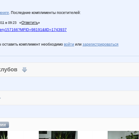
книге
. Последние комплименты посетителей:
«
Ответить
»
011 в 09:23
allery157166?MFID=98191&IID=1743937
ы оставить комплимент необходимо
войти
или
зарегистрироваться
 клубов
фии