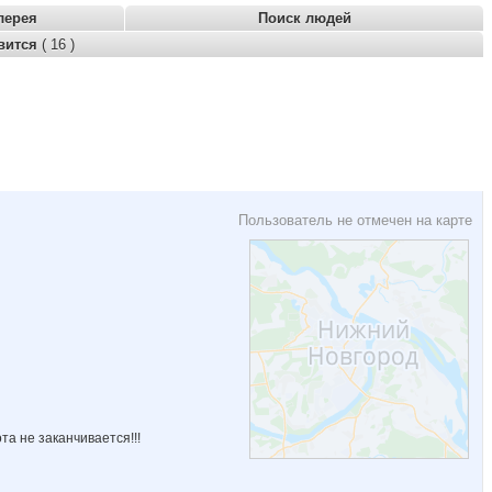
лерея
Поиск людей
вится
( 16 )
Пользователь не отмечен на карте
та не заканчивается!!!