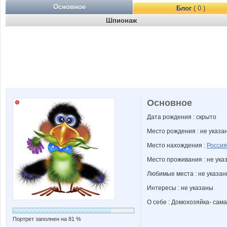
Основное
Блог
( 0 )
Шпионаж
Основное
Дата рождения : скрыто
Место рождения : не указа
Место нахождения :
Россия
Место проживания : не ука
Любимые места : не указа
Интересы : не указаны
О себе : Домохозяйка- сама
Портрет заполнен на 81 %