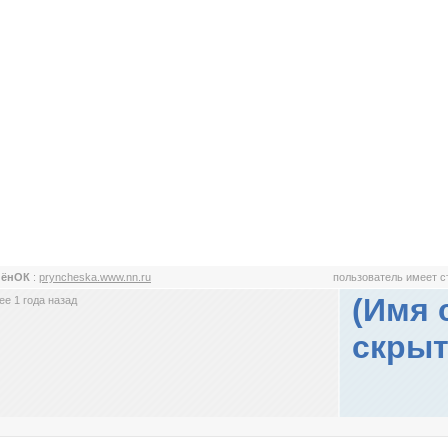
ЧёнОК
:
pryncheska.www.nn.ru
пользователь имеет 
(Имя 
е 1 года назад
скрыт