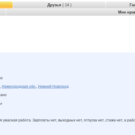
Друзья
( 14 )
Га
Мне нра
но
,
Нижегородская обл.
,
Нижний Новгород
зано
ны
я ужасная работа. Зарплаты нет, выходных нет, отпуска нет, стажа нет, а рабо