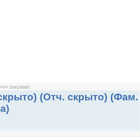
статус
«трастовый»
скрыто) (Отч. скрыто) (Фам.
а)