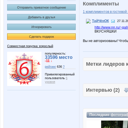
Комплименты
Отправить приватное сообщение
1 комплиментов в гостевой 
Добавить в друзья
ТайЧёнОК
27.11.2
Игнорировать
http://www.nn.ru/~g
ВКУСНЯШКИ
Сделать подарок
Вы не авторизованы! Чтоб
Совместная покупка: взрослый
популярность:
33596 место
-11 ↓
Метки лидеров
рейтинг
636
?
Привилегированный
пользователь
6
уровня
Интервью (2)
Последние
фотогра